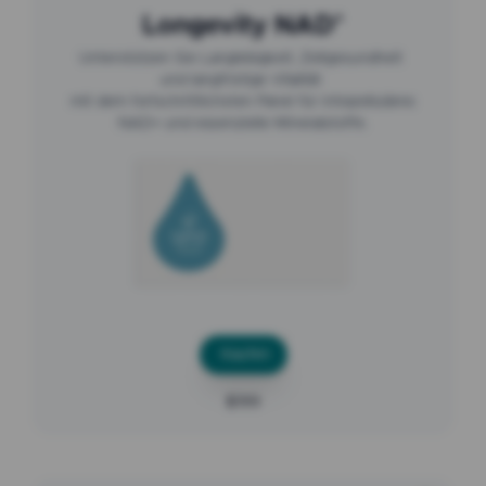
Longevity NAD⁺
Unterstützen Sie Langlebigkeit, Zellgesundheit
und langfristige Vitalität
mit dem fortschrittlichsten Panel für intrazelluläres
NAD+ und essenzielle Mineralstoffe.
Kaufen
$199