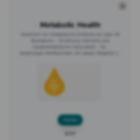
Metabolic Health
Metabolic Health
Gewinnen Sie metabolische Einblicke aus über 39
Biomarkern – Ernährung, Hormone und
kardiometabolische Gesundheit – für
langfristiges Wohlbefinden. Ein idealer Begleiter zu
GLP-1.
Kaufen
$299