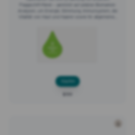
Flaggschiff-Panel – gestützt auf präzise Biomarker-
Analysen, um Energie, Stimmung, Immunsystem, die
Vitalität von Haut und Haaren sowie Ihr allgemeines
Wohlbefinden zu stärken.
Kaufen
$199
Longevity NAD⁺