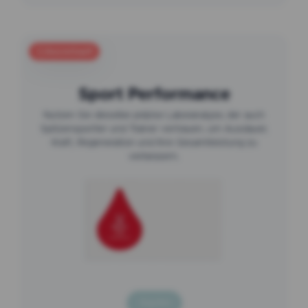
Sport Performance
Ausverkauft
Sport Performance
Nutzen Sie dieselbe präzise Laboranalyse, der auch
Spitzensportler und Trainer vertrauen, um Ausdauer,
Kraft, Regeneration und Ihre Gesamtleistung zu
verbessern.
Kaufen